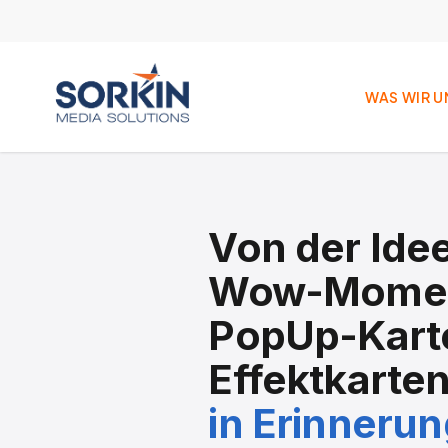
Skip
to
main
content
WAS WIR 
Von der Ide
Wow-Momen
PopUp-Kart
Effektkarten
in Erinnerun