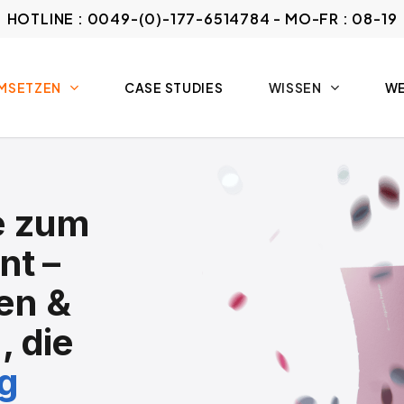
HOTLINE : 0049-(0)-177-6514784 - MO-FR : 08-19
UMSETZEN
CASE STUDIES
WISSEN
WE
e zum
t –
en &
, die
g