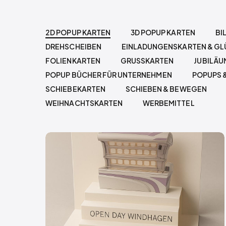
2D POPUP KARTEN
3D POPUP KARTEN
BI
DREHSCHEIBEN
EINLADUNGENSKARTEN & G
FOLIENKARTEN
GRUSSKARTEN
JUBILÄ
POPUP BÜCHER FÜR UNTERNEHMEN
POPUPS 
SCHIEBEKARTEN
SCHIEBEN & BEWEGEN
WEIHNACHTSKARTEN
WERBEMITTEL