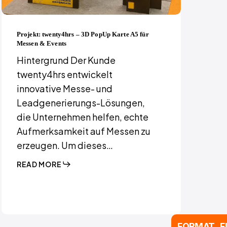
Projekt: twenty4hrs – 3D PopUp Karte A5 für
Messen & Events
Hintergrund Der Kunde
twenty4hrs entwickelt
innovative Messe- und
Leadgenerierungs-Lösungen,
die Unternehmen helfen, echte
Aufmerksamkeit auf Messen zu
erzeugen. Um dieses…
READ MORE
FORMAT F