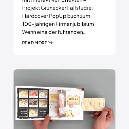
Projekt Grünecker Fallstudie:
Hardcover PopUp Buch zum
100-jährigen Firmenjubiläum
Wenn eine der führenden…
READ MORE