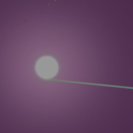
Hit enter to search or ESC to close