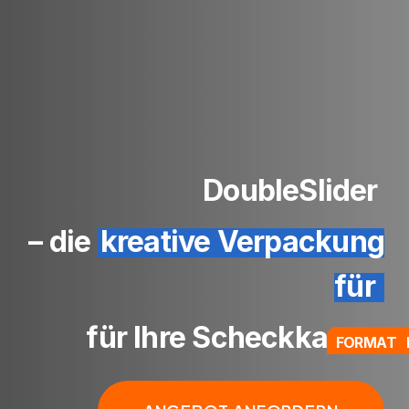
DoubleSlider
– die
kreative Verpackung
für
für Ihre Scheckkarten
FORMAT 