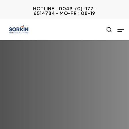
Skip
HOTLINE : 0049-(0)-177-
to
6514784 - MO-FR : 08-19
Close
main
Menu
Men
content
search