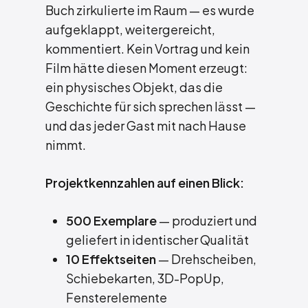
Buch zirkulierte im Raum — es wurde
aufgeklappt, weitergereicht,
kommentiert. Kein Vortrag und kein
Film hätte diesen Moment erzeugt:
ein physisches Objekt, das die
Geschichte für sich sprechen lässt —
und das jeder Gast mit nach Hause
nimmt.
Projektkennzahlen auf einen Blick:
500 Exemplare
— produziert und
geliefert in identischer Qualität
10 Effektseiten
— Drehscheiben,
Schiebekarten, 3D-PopUp,
Fensterelemente