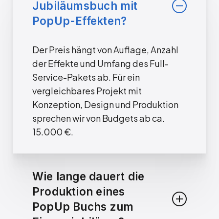
Jubiläumsbuch mit
PopUp-Effekten?
Der Preis hängt von Auflage, Anzahl
der Effekte und Umfang des Full-
Service-Pakets ab. Für ein
vergleichbares Projekt mit
Konzeption, Design und Produktion
sprechen wir von Budgets ab ca.
15.000 €.
Wie lange dauert die
Produktion eines
PopUp Buchs zum