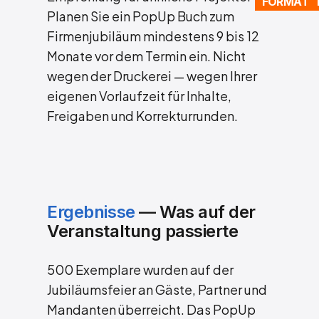
FORMAT 
Planen Sie ein PopUp Buch zum
Firmenjubiläum mindestens 9 bis 12
Monate vor dem Termin ein. Nicht
wegen der Druckerei — wegen Ihrer
eigenen Vorlaufzeit für Inhalte,
Freigaben und Korrekturrunden.
Ergebnisse
— Was auf der
Veranstaltung passierte
500 Exemplare wurden auf der
Jubiläumsfeier an Gäste, Partner und
Mandanten überreicht. Das PopUp