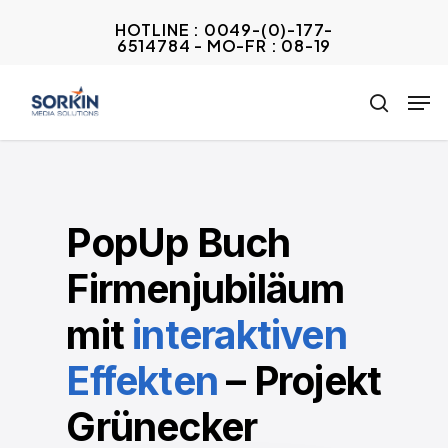
Skip
HOTLINE : 0049-(0)-177-
to
6514784 - MO-FR : 08-19
Close
main
Menu
Men
content
search
PopUp Buch
Firmenjubiläum
mit
interaktiven
Effekten
– Projekt
Grünecker