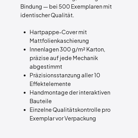
Bindung — bei 500 Exemplaren mit
identischer Qualität.
Hartpappe-Cover mit
Mattfolienkaschierung
Innenlagen 300 g/m² Karton,
präzise auf jede Mechanik
abgestimmt
Präzisionsstanzung aller 10
Effektelemente
Handmontage der interaktiven
Bauteile
Einzelne Qualitätskontrolle pro
Exemplar vor Verpackung