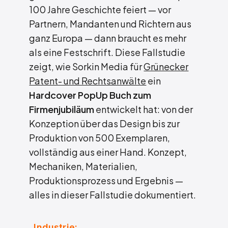
100 Jahre Geschichte feiert — vor
Partnern, Mandanten und Richtern aus
ganz Europa — dann braucht es mehr
als eine Festschrift. Diese Fallstudie
zeigt, wie Sorkin Media für
Grünecker
Patent- und Rechtsanwälte
ein
Hardcover PopUp Buch zum
Firmenjubiläum
entwickelt hat: von der
Konzeption über das Design bis zur
Produktion von 500 Exemplaren,
vollständig aus einer Hand. Konzept,
Mechaniken, Materialien,
Produktionsprozess und Ergebnis —
alles in dieser Fallstudie dokumentiert.
Industrie: