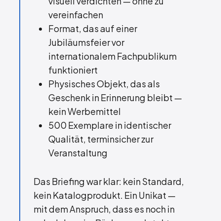
visuell verdichten — ohne zu
vereinfachen
Format, das auf einer
Jubiläumsfeier vor
internationalem Fachpublikum
funktioniert
Physisches Objekt, das als
Geschenk in Erinnerung bleibt —
kein Werbemittel
500 Exemplare in identischer
Qualität, terminsicher zur
Veranstaltung
Das Briefing war klar: kein Standard,
kein Katalogprodukt. Ein Unikat —
mit dem Anspruch, dass es noch in