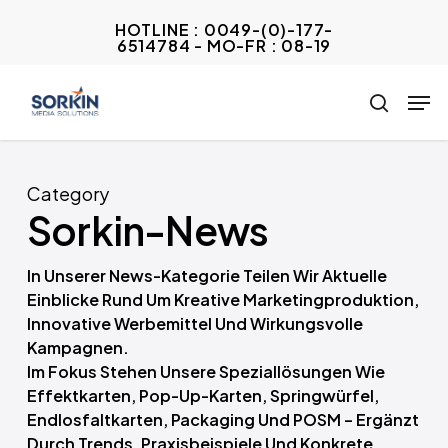
Skip
HOTLINE : 0049-(0)-177-
to
6514784 - MO-FR : 08-19
Close
main
Menu
Men
content
search
Category
Sorkin-News
In Unserer News-Kategorie Teilen Wir Aktuelle
Einblicke Rund Um Kreative Marketingproduktion,
Innovative Werbemittel Und Wirkungsvolle
Kampagnen.
Im Fokus Stehen Unsere Speziallösungen Wie
Effektkarten, Pop-Up-Karten, Springwürfel,
Endlosfaltkarten, Packaging Und POSM – Ergänzt
Durch Trends, Praxisbeispiele Und Konkrete