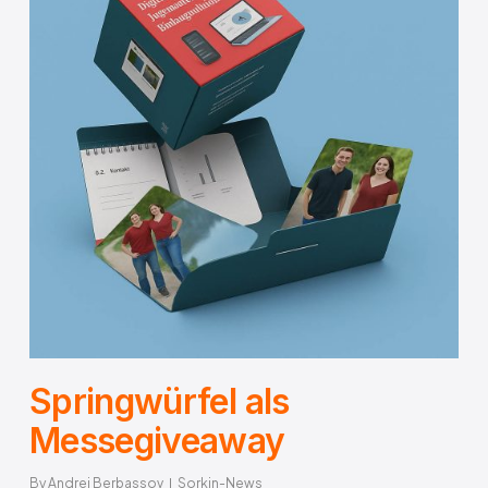
Springwürfel als
Messegiveaway
By
Andrej Berbassov
Sorkin-News