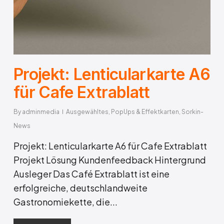
Projekt: Lenticularkarte A6
für Cafe Extrablatt
By
adminmedia
Ausgewähltes
,
PopUps & Effektkarten
,
Sorkin-
News
Projekt: Lenticularkarte A6 für Cafe Extrablatt
Projekt Lösung Kundenfeedback Hintergrund
Ausleger Das Café Extrablatt ist eine
erfolgreiche, deutschlandweite
Gastronomiekette, die...