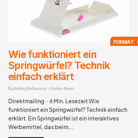
FORMAT 
Wie funktioniert ein
Springwürfel? Technik
einfach erklärt
By
Andrej Berbassov
Sorkin-News
Direktmailing · 6 Min. Lesezeit Wie
funktioniert ein Springwürfel? Technik einfach
erklärt. Ein Springwürfel ist ein interaktives
Werbemittel, das beim...