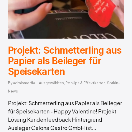
Projekt: Schmetterling aus
Papier als Beileger für
Speisekarten
By
adminmedia
Ausgewähltes
,
PopUps & Effektkarten
,
Sorkin-
News
Projekt: Schmetterling aus Papier als Beileger
für Speisekarten - Happy Valentine! Projekt
Lösung Kundenfeedback Hintergrund
Ausleger Celona Gastro GmbH ist...