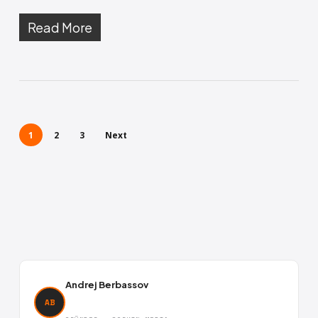
Read More
1
2
3
Next
Andrej Berbassov
AB