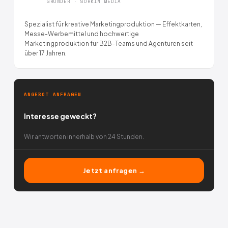
GRÜNDER · SORKIN MEDIA
Spezialist für kreative Marketingproduktion — Effektkarten,
Messe-Werbemittel und hochwertige
Marketingproduktion für B2B-Teams und Agenturen seit
über 17 Jahren.
ANGEBOT ANFRAGEN
Interesse geweckt?
Wir antworten innerhalb von 24 Stunden.
Jetzt anfragen →