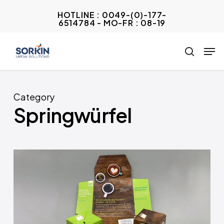
Skip
HOTLINE : 0049-(0)-177-
to
6514784 - MO-FR : 08-19
Close
main
Menu
Men
content
search
Category
Springwürfel