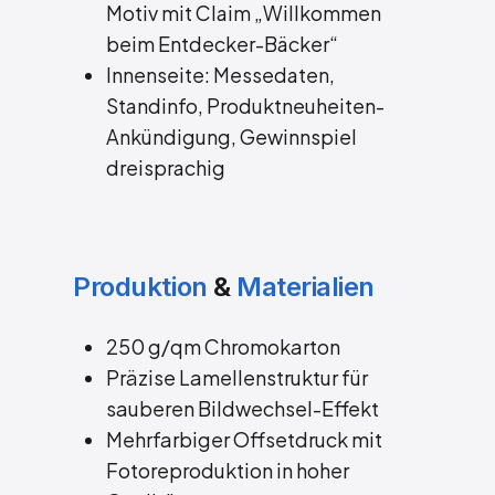
Motiv mit Claim „Willkommen
beim Entdecker-Bäcker“
Innenseite: Messedaten,
Standinfo, Produktneuheiten-
Ankündigung, Gewinnspiel
dreisprachig
Produktion
&
Materialien
250 g/qm Chromokarton
Präzise Lamellenstruktur für
sauberen Bildwechsel-Effekt
Mehrfarbiger Offsetdruck mit
Fotoreproduktion in hoher