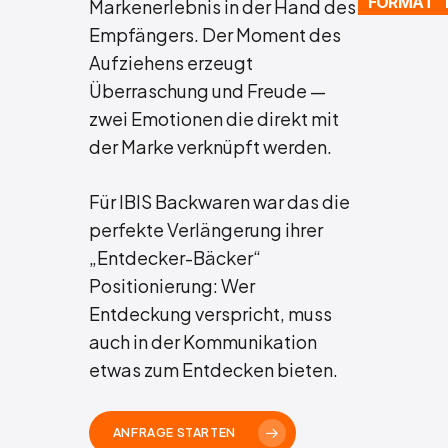
FORMAT 
Markenerlebnis in der Hand des
Empfängers. Der Moment des
Aufziehens erzeugt
Überraschung und Freude —
zwei Emotionen die direkt mit
der Marke verknüpft werden.
Für IBIS Backwaren war das die
perfekte Verlängerung ihrer
„Entdecker-Bäcker“
Positionierung: Wer
Entdeckung verspricht, muss
auch in der Kommunikation
etwas zum Entdecken bieten.
ANFRAGE STARTEN