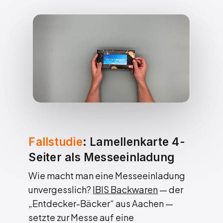
Fallstudie
: Lamellenkarte 4-
Seiter als Messeeinladung
Wie macht man eine Messeeinladung
unvergesslich?
IBIS Backwaren
— der
„Entdecker-Bäcker“ aus Aachen —
setzte zur Messe auf eine