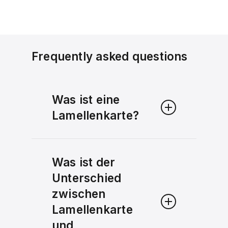
Frequently asked questions
Was ist eine
Lamellenkarte?
Ein
2D-Pop-up-Ordner
ist
ein gedruckter Ordner, der
Was ist der
ein aufklappbares Element
Unterschied
enthält, das beim Öffnen
zwischen
einen visuellen Tiefeneffekt
Lamellenkarte
erzeugt. Er erweitert die
und