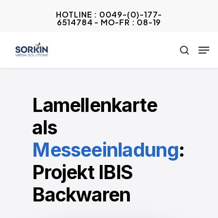
Skip
HOTLINE : 0049-(0)-177-
to
6514784 - MO-FR : 08-19
Close
main
Menu
Men
content
search
Lamellenkarte
als
Messeeinladung
:
Projekt IBIS
Backwaren