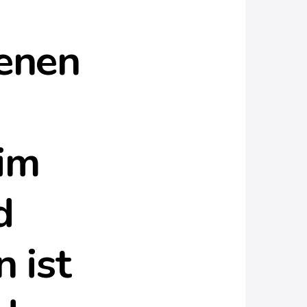
genen
 im
d
n
ist