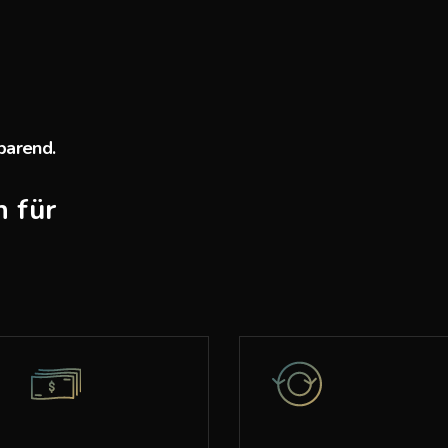
sparend.
 für