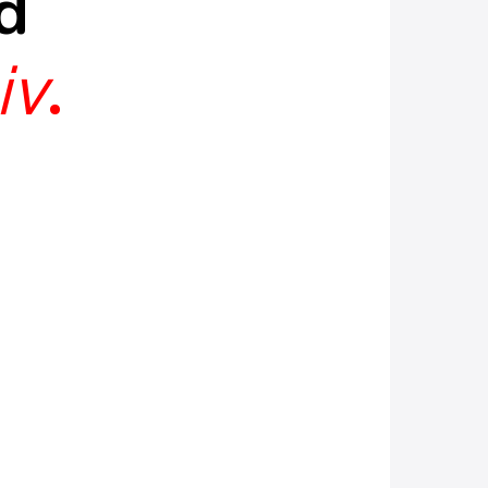
d
iv
.