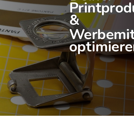
Printprod
&
Werbemit
optimiere