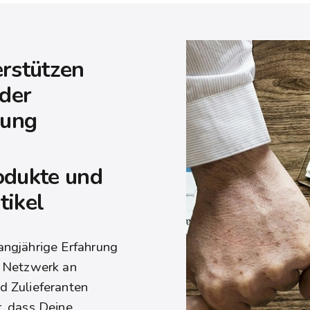
next
section
rstützen
 der
rung
odukte und
tikel
angjährige Erfahrung
s Netzwerk an
d Zulieferanten
r, dass Deine