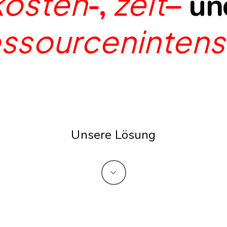
kosten
zeit
-,
–
un
essourcenintens
Unsere Lösung
Navigate
to
the