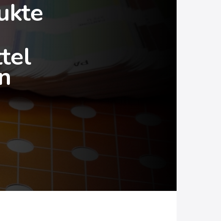
ukte
tel
n